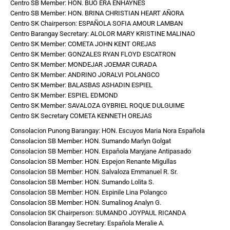
Centro SB Member: HON. BUO ERA ENHAYNES
Centro SB Member: HON. BRINA CHRISTIAN HEART AÑORA
Centro SK Chairperson: ESPAÑOLA SOFIA AMOUR LAMBAN
Centro Barangay Secretary: ALOLOR MARY KRISTINE MALINAO
Centro SK Member: COMETA JOHN KENT OREJAS
Centro SK Member: GONZALES RYAN FLOYD ESCATRON
Centro SK Member: MONDEJAR JOEMAR CURADA
Centro SK Member: ANDRINO JORALVI POLANGCO
Centro SK Member: BALASBAS ASHADIN ESPIEL
Centro SK Member: ESPIEL EDMOND
Centro SK Member: SAVALOZA GYBRIEL ROQUE DULGUIME
Centro SK Secretary COMETA KENNETH OREJAS
Consolacion Punong Barangay: HON. Escuyos Maria Nora Española
Consolacion SB Member: HON. Sumando Marlyn Golgat
Consolacion SB Member: HON. Espaňola Maryjane Antipasado
Consolacion SB Member: HON. Espejon Renante Migullas
Consolacion SB Member: HON. Salvaloza Emmanuel R. Sr.
Consolacion SB Member: HON. Sumando Lolita S.
Consolacion SB Member: HON. Espinile Lina Polangco
Consolacion SB Member: HON. Sumalinog Analyn G.
Consolacion SK Chairperson: SUMANDO JOYPAUL RICANDA
Consolacion Barangay Secretary: Espaňola Meralie A.