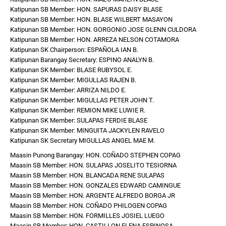
Katipunan SB Member: HON. SAPURAS DAISY BLASE
Katipunan SB Member: HON. BLASE WILBERT MASAYON
Katipunan SB Member: HON. GORGONIO JOSE GLENN CULDORA
Katipunan SB Member: HON. ARREZA NELSON COTAMORA
Katipunan SK Chairperson: ESPAÑOLA IAN B.
Katipunan Barangay Secretary: ESPINO ANALYN B.
Katipunan SK Member: BLASE RUBYSOL E.
Katipunan SK Member: MIGULLAS RAJEN B.
Katipunan SK Member: ARRIZA NILDO E.
Katipunan SK Member: MIGULLAS PETER JOHN T.
Katipunan SK Member: REMION MIKE LUWIE R.
Katipunan SK Member: SULAPAS FERDIE BLASE
Katipunan SK Member: MINGUITA JACKYLEN RAVELO
Katipunan SK Secretary MIGULLAS ANGEL MAE M.
Maasin Punong Barangay: HON. COÑADO STEPHEN COPAG
Maasin SB Member: HON. SULAPAS JOSELITO TESIORNA
Maasin SB Member: HON. BLANCADA RENE SULAPAS
Maasin SB Member: HON. GONZALES EDWARD CAMINGUE
Maasin SB Member: HON. ARGENTE ALFREDO BORGA JR
Maasin SB Member: HON. COÑADO PHILOGEN COPAG
Maasin SB Member: HON. FORMILLES JOSIEL LUEGO
Maasin SB Member: HON. CASTILLON ELENA ESPINOSA