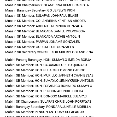
Maasin SK Chairperson: GOLANDRINA RUMEL CARLOTA
Maasin Barangay Secretary: GO JEPELYN PION
Maasin SK Member: SULAPAS JOHNPAUL BLASE
Maasin SK Member: GOLANDRINA KENT IAN ARGOTA
Maasin SK Member: ARGENTE ROMNICK GONZAGA
Maasin SK Member: BLANCADA DANIEL POLVOROSA
Maasin SK Member: BLANCADA ARCHIE ANTOLIN
Maasin SK Member: PARPAN JONAME GONZALES
Maasin SK Member: GOLGAT LUIE GONZALES
Maasin SK Secretary CONCILLES KEMBERLY GOLANDRINA
Mabini Punong Barangay: HON. SUMAYLO IMELDA BORJA
Mabini SB Member: HON. CAGASAN LORETO QUINAZO
Mabini SB Member: HON. SULAPAS EDMOND CADIOG
Mabini SB Member: HON. MURILLO JAPHETH CHAN BESAS
Mabini SB Member: HON. SUMAYLO JENNYKRISH ANTOLIN
Mabini SB Member: HON. ESPARAGO RONALDO SUMAYLO
Mabini SB Member: HON. PENSON ABUNDIO GOLGAT
Mabini SB Member: HON. DONOSO MARICEL SULAPAS
Mabini SK Chairperson: SULAPAS CHRIS JOHN PORPAYAS
Mabini Barangay Secretary: PONDARA JUNELLE MORILLA
Mabini SK Member: PENSON ANTHONY SULAPAS JR