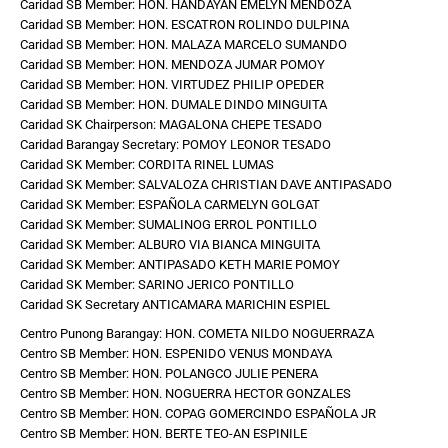
Caridad SB Member: HON. HANDAYAN EMELYN MENDOZA
Caridad SB Member: HON. ESCATRON ROLINDO DULPINA
Caridad SB Member: HON. MALAZA MARCELO SUMANDO
Caridad SB Member: HON. MENDOZA JUMAR POMOY
Caridad SB Member: HON. VIRTUDEZ PHILIP OPEDER
Caridad SB Member: HON. DUMALE DINDO MINGUITA
Caridad SK Chairperson: MAGALONA CHEPE TESADO
Caridad Barangay Secretary: POMOY LEONOR TESADO
Caridad SK Member: CORDITA RINEL LUMAS
Caridad SK Member: SALVALOZA CHRISTIAN DAVE ANTIPASADO
Caridad SK Member: ESPAÑOLA CARMELYN GOLGAT
Caridad SK Member: SUMALINOG ERROL PONTILLO
Caridad SK Member: ALBURO VIA BIANCA MINGUITA
Caridad SK Member: ANTIPASADO KETH MARIE POMOY
Caridad SK Member: SARINO JERICO PONTILLO
Caridad SK Secretary ANTICAMARA MARICHIN ESPIEL
Centro Punong Barangay: HON. COMETA NILDO NOGUERRAZA
Centro SB Member: HON. ESPENIDO VENUS MONDAYA
Centro SB Member: HON. POLANGCO JULIE PENERA
Centro SB Member: HON. NOGUERRA HECTOR GONZALES
Centro SB Member: HON. COPAG GOMERCINDO ESPAÑOLA JR
Centro SB Member: HON. BERTE TEO-AN ESPINILE