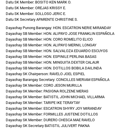
Datu SK Member: BOSITO KEN MARK O.
Datu SK Member: OREJAS KRISSY E.
Datu SK Member: SOLLOSO JERIC E.
Datu SK Secretary APARENTE CHRISTINE S.
Dayaohay Punong Barangay: HON. ESCATRON NERIE MIRANDAY
Dayaohay SB Member: HON. ALIPAYO JOSE FRANKLIN ESPAÑOLA
Dayaohay SB Member: HON. CORO ROMELITO ELICO
Dayaohay SB Member: HON. ALIPAYO MERNIL LONGAY
Dayaohay SB Member: HON. SALVALOZA EDUARDO ESCUYOS
Dayaohay SB Member: HON. ESPINILE PERLINA BASAS
Dayaohay SB Member: HON. MINGUITA DEXTER CALAUR
Dayaohay SB Member: HON. DOTILLOS BOBILA DAILINDA
Dayaohay SK Chairperson: RAVELO JOEL ESPIEL
Dayaohay Barangay Secretary: CONCILLES MERIAM ESPAÑOLA
Dayaohay SK Member: CORO JESON MURILLA
Dayaohay SK Member: PASIGNA ROLZENE MERAS
Dayaohay SK Member: BATISTIL JOHN MICHAEL VILLARMA
Dayaohay SK Member: TARIPE IKE TERAYTAY
Dayaohay SK Member: ESCATRON SHYRY JOY MIRANDAY
Dayaohay SK Member: FORMILLES JUSTENE DOTILLOS
Dayaohay SK Member: DURERO CHESCA MAE RAVELO
Dayaohay SK Secretary BATISTIL JULIVERT PAKNA