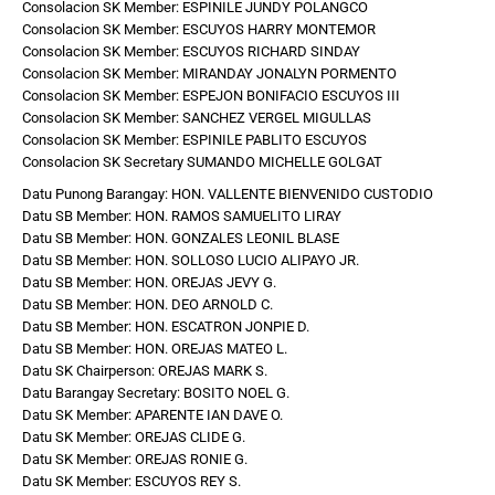
Consolacion SK Member: ESPINILE JUNDY POLANGCO
Consolacion SK Member: ESCUYOS HARRY MONTEMOR
Consolacion SK Member: ESCUYOS RICHARD SINDAY
Consolacion SK Member: MIRANDAY JONALYN PORMENTO
Consolacion SK Member: ESPEJON BONIFACIO ESCUYOS III
Consolacion SK Member: SANCHEZ VERGEL MIGULLAS
Consolacion SK Member: ESPINILE PABLITO ESCUYOS
Consolacion SK Secretary SUMANDO MICHELLE GOLGAT
Datu Punong Barangay: HON. VALLENTE BIENVENIDO CUSTODIO
Datu SB Member: HON. RAMOS SAMUELITO LIRAY
Datu SB Member: HON. GONZALES LEONIL BLASE
Datu SB Member: HON. SOLLOSO LUCIO ALIPAYO JR.
Datu SB Member: HON. OREJAS JEVY G.
Datu SB Member: HON. DEO ARNOLD C.
Datu SB Member: HON. ESCATRON JONPIE D.
Datu SB Member: HON. OREJAS MATEO L.
Datu SK Chairperson: OREJAS MARK S.
Datu Barangay Secretary: BOSITO NOEL G.
Datu SK Member: APARENTE IAN DAVE O.
Datu SK Member: OREJAS CLIDE G.
Datu SK Member: OREJAS RONIE G.
Datu SK Member: ESCUYOS REY S.