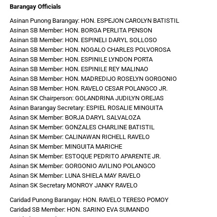
Barangay Officials
Asinan Punong Barangay: HON. ESPEJON CAROLYN BATISTIL
Asinan SB Member: HON. BORGA PERLITA PENSON
Asinan SB Member: HON. ESPINELI DARYL SOLLOSO
Asinan SB Member: HON. NOGALO CHARLES POLVOROSA
Asinan SB Member: HON. ESPINILE LYNDON PORTA
Asinan SB Member: HON. ESPINILE REY MALINAO
Asinan SB Member: HON. MADREDIJO ROSELYN GORGONIO
Asinan SB Member: HON. RAVELO CESAR POLANGCO JR.
Asinan SK Chairperson: GOLANDRINA JUDILYN OREJAS
Asinan Barangay Secretary: ESPIEL ROSALIE MINGUITA
Asinan SK Member: BORJA DARYL SALVALOZA
Asinan SK Member: GONZALES CHARLINE BATISTIL
Asinan SK Member: CALINAWAN RICHELL RAVELO
Asinan SK Member: MINGUITA MARICHE
Asinan SK Member: ESTOQUE PEDRITO APARENTE JR.
Asinan SK Member: GORGONIO AVILINO POLANGCO
Asinan SK Member: LUNA SHIELA MAY RAVELO
Asinan SK Secretary MONROY JANKY RAVELO
Caridad Punong Barangay: HON. RAVELO TERESO POMOY
Caridad SB Member: HON. SARINO EVA SUMANDO