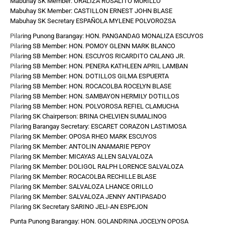
Mabuhay SK Member: ORALIZA ROSALITO MURILLO
Mabuhay SK Member: CASTILLON ERNEST JOHN BLASE
Mabuhay SK Secretary ESPAÑOLA MYLENE POLVOROZSA
Pilar
ing Punong Barangay: HON. PANGANDAG MONALIZA ESCUYOS
Pilar
ing SB Member: HON. POMOY GLENN MARK BLANCO
Pilar
ing SB Member: HON. ESCUYOS RICARDITO CALANG JR.
Pilar
ing SB Member: HON. PENERA KATHLEEN APRIL LAMBAN
Pilar
ing SB Member: HON. DOTILLOS GILMA ESPUERTA
Pilar
ing SB Member: HON. ROCACOLBA ROCELYN BLASE
Pilar
ing SB Member: HON. SAMBAYON HERMILY DOTILLOS
Pilar
ing SB Member: HON. POLVOROSA REFIEL CLAMUCHA
Pilar
ing SK Chairperson: BRINA CHELVIEN SUMALINOG
Pilar
ing Barangay Secretary: ESCARET CORAZON LASTIMOSA
Pilar
ing SK Member: OPOSA RHEO MARK ESCUYOS
Pilar
ing SK Member: ANTOLIN ANAMARIE PEPOY
Pilar
ing SK Member: MICAYAS ALLEN SALVALOZA
Pilar
ing SK Member: DOLIGOL RALPH LORENCE SALVALOZA
Pilar
ing SK Member: ROCACOLBA RECHILLE BLASE
Pilar
ing SK Member: SALVALOZA LHANCE ORILLO
Pilar
ing SK Member: SALVALOZA JENNY ANTIPASADO
Pilar
ing SK Secretary SARINO JELI-AN ESPEJON
Punta Punong Barangay: HON. GOLANDRINA JOCELYN OPOSA