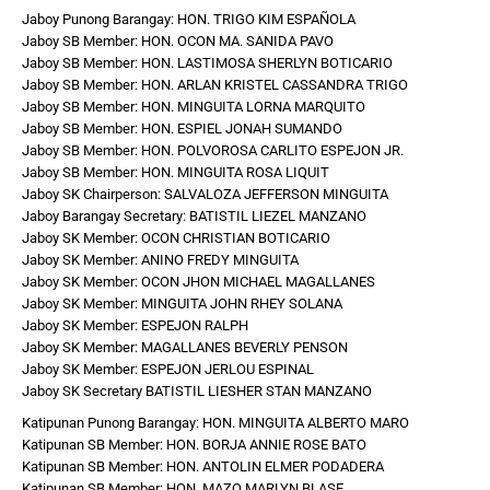
Jaboy Punong Barangay: HON. TRIGO KIM ESPAÑOLA
Jaboy SB Member: HON. OCON MA. SANIDA PAVO
Jaboy SB Member: HON. LASTIMOSA SHERLYN BOTICARIO
Jaboy SB Member: HON. ARLAN KRISTEL CASSANDRA TRIGO
Jaboy SB Member: HON. MINGUITA LORNA MARQUITO
Jaboy SB Member: HON. ESPIEL JONAH SUMANDO
Jaboy SB Member: HON. POLVOROSA CARLITO ESPEJON JR.
Jaboy SB Member: HON. MINGUITA ROSA LIQUIT
Jaboy SK Chairperson: SALVALOZA JEFFERSON MINGUITA
Jaboy Barangay Secretary: BATISTIL LIEZEL MANZANO
Jaboy SK Member: OCON CHRISTIAN BOTICARIO
Jaboy SK Member: ANINO FREDY MINGUITA
Jaboy SK Member: OCON JHON MICHAEL MAGALLANES
Jaboy SK Member: MINGUITA JOHN RHEY SOLANA
Jaboy SK Member: ESPEJON RALPH
Jaboy SK Member: MAGALLANES BEVERLY PENSON
Jaboy SK Member: ESPEJON JERLOU ESPINAL
Jaboy SK Secretary BATISTIL LIESHER STAN MANZANO
Katipunan Punong Barangay: HON. MINGUITA ALBERTO MARO
Katipunan SB Member: HON. BORJA ANNIE ROSE BATO
Katipunan SB Member: HON. ANTOLIN ELMER PODADERA
Katipunan SB Member: HON. MAZO MARLYN BLASE