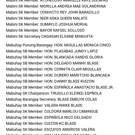
Mabini SK Member: ATCHECOSO MARIELLE KAYE SULAPAS
Mabini SK Member: MORILLA ANDREA MAE GOLANDRINA
Mabini SK Member: CONVICTO REY JOHN BARADILLO
Mabini SK Member: NIER ASKA QUEEN MALATE
Mabini SK Member: SUMAYLO JOSHUA MORIAL
Mabini SK Member: BAYOR RAFSEL SOLLOSO
Mabini SK Secretary CAGASAN ELGANE MINGUITA
Mabuhay Punong Barangay: HON. MIGULLAS MONICA CINCO
Mabuhay SB Member: HON. PLASABAS JUNDY LAPIZ
Mabuhay SB Member: HON. BLANCADA SANDIE GLORIA
Mabuhay SB Member: HON. DELGADO MANNY BLASE
Mabuhay SB Member: HON. CORNITA CLAIR MIGULLAS
Mabuhay SB Member: HON. DURERO MARITCHO BLANCADA
Mabuhay SB Member: HON. DANNY BLASE KUIZON
Mabuhay SB Member: HON. ESPAŇOLA ANASTACIO BLASE JR.
Mabuhay SK Chairperson: TRUGILLO ELDRED ESPŇOLA
Mabuhay Barangay Secretary: BLASE EMELYN COLAS
Mabuhay SK Member: VALERA NIKKE BLASE
Mabuhay SK Member: CULDORA MARLOU CAMINGUE
Mabuhay SK Member: ESPAÑOLA NICO DELGADO
Mabuhay SK Member: CUIZON KC BLASE
Mabuhay SK Member: ESCUYOS ANIEROSE VALERA